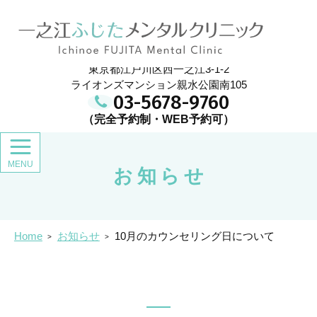
メ
イ
一之江ふじたメンタルクリニック
ン
コ
ン
東京都江戸川区西一之江3-1-2
テ
ン
ライオンズマンション親水公園南105
ツ
03-5678-9760
お知らせ
Home
お知らせ
10月のカウンセリング日について