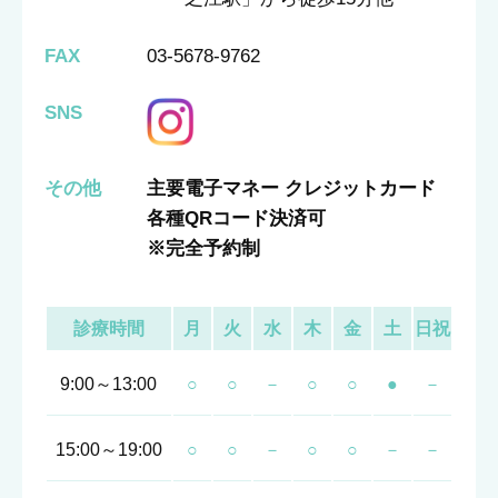
FAX
03-5678-9762
SNS
その他
主要電子マネー クレジットカード
各種QRコード決済可
※完全予約制
診療時間
月
火
水
木
金
土
日祝
9:00～13:00
○
○
－
○
○
●
－
15:00～19:00
○
○
－
○
○
－
－