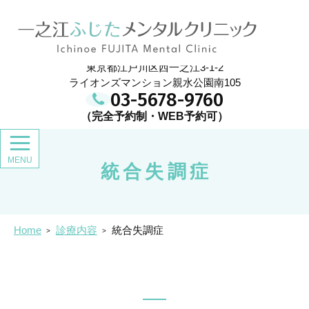
メ
イ
一之江ふじたメンタルクリニック
ン
コ
ン
東京都江戸川区西一之江3-1-2
テ
ン
ライオンズマンション親水公園南105
ツ
03-5678-9760
統合失調症
Home
診療内容
統合失調症