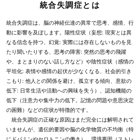
統合失調症とは
統合失調症は、脳の神経伝達の異常で思考、感情、行
動に影響を及ぼします。陽性症状（妄想: 現実とは異
なる信念を持つ、幻覚: 実際には存在しないものを見
たり聞いたりする、思考の障害: 突然の思考の飛躍
や、まとまりのない話し方など）や陰性症状（感情の
平坦化: 表情や感情の起伏が少なくなる、社会的引き
こもり: 他人との関係を避け、孤立する傾向、意欲の
低下: 日常生活や活動への興味を失う）、認知機能の
低下（注意力や集中力の低下。記憶の問題や意思決定
の困難）などの症状が特徴的です。
統合失調症の正確な原因はまだ完全には解明されて
いませんが、遺伝的要因や脳の化学物質の不均衡（特
にドパミンやセロトニンの働き）、環境要因（ストレ