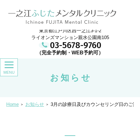
メ
イ
一之江ふじたメンタルクリニック
ン
コ
ン
東京都江戸川区西一之江3-1-2
テ
ン
ライオンズマンション親水公園南105
ツ
03-5678-9760
お知らせ
Home
お知らせ
3月の診療日及びカウンセリング日のご案